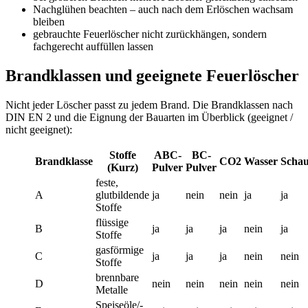
Nachglühen beachten – auch nach dem Erlöschen wachsam
bleiben
gebrauchte Feuerlöscher nicht zurückhängen, sondern
fachgerecht auffüllen lassen
Brandklassen und geeignete Feuerlöscher
Nicht jeder Löscher passt zu jedem Brand. Die Brandklassen nach
DIN EN 2 und die Eignung der Bauarten im Überblick (geeignet /
nicht geeignet):
Stoffe
ABC-
BC-
Brandklasse
CO2
Wasser
Scha
(Kurz)
Pulver
Pulver
feste,
A
glutbildende
ja
nein
nein
ja
ja
Stoffe
flüssige
B
ja
ja
ja
nein
ja
Stoffe
gasförmige
C
ja
ja
ja
nein
nein
Stoffe
brennbare
D
nein
nein
nein
nein
nein
Metalle
Speiseöle/-