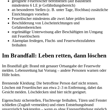
geeignete Feuerlöscher bereitstellen (auf Baustellen
mindestens 6 LE je Gefährdungsbereich)
an besonderen Stellen (z. B. unter Tage, Hochbau) zusätzliche
Einrichtungen vorsehen
Feuerlöscher mindestens alle zwei Jahre prüfen lassen
Beschilderung von Löscheinrichtungen und
Gefahrenbereichen
regelmäßige Unterweisung aller Beschäftigten im Umgang
mit Feuerlöschern
Alarmplan festlegen, Flucht- und Feuerwehrzufahrten
freihalten
Im Brandfall: Leben retten, dann löschen
Im Brandfall gilt: Brand mit genauer Ortsangabe der Feuerwehr
melden. Lebensrettung hat Vorrang – andere Personen warnen oder
Hilfe holen.
Brennende Kleidung: Die betroffene Person darf nicht rennen.
Löschen mit Feuerlöscher aus etwa 2–3 m Entfernung, dabei das
Gesicht meiden. Löschdecken sind hier nicht geeignet.
Eigenschutz sicherstellen, Fluchtwege freihalten, Türen und Fenster
schließen (Zugluft vermeiden) und einen Entstehungsbrand
unverzüglich bekämpfen – wenn es ohne Eigengefährdung möglich