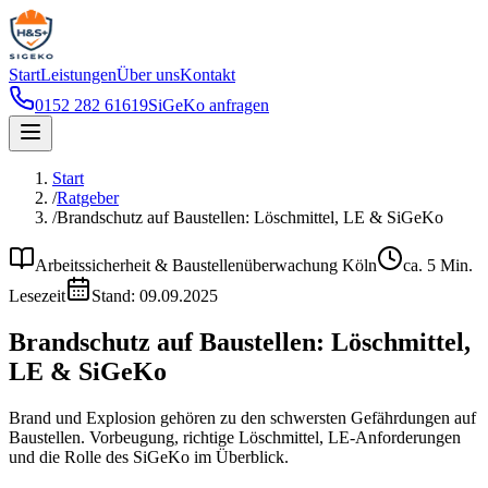
Start
Leistungen
Über uns
Kontakt
0152 282 61619
SiGeKo anfragen
Start
/
Ratgeber
/
Brandschutz auf Baustellen: Löschmittel, LE & SiGeKo
Arbeitssicherheit & Baustellenüberwachung Köln
ca.
5
Min.
Lesezeit
Stand:
09.09.2025
Brandschutz auf Baustellen: Löschmittel,
LE & SiGeKo
Brand und Explosion gehören zu den schwersten Gefährdungen auf
Baustellen. Vorbeugung, richtige Löschmittel, LE-Anforderungen
und die Rolle des SiGeKo im Überblick.