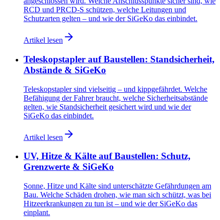
angeschlossen wird. Welche Anschlusspunkte sicher sind, wie
RCD und PRCD-S schützen, welche Leitungen und
Schutzarten gelten – und wie der SiGeKo das einbindet.
Artikel lesen
Teleskopstapler auf Baustellen: Standsicherheit,
Abstände & SiGeKo
Teleskopstapler sind vielseitig – und kippgefährdet. Welche
Befähigung der Fahrer braucht, welche Sicherheitsabstände
gelten, wie Standsicherheit gesichert wird und wie der
SiGeKo das einbindet.
Artikel lesen
UV, Hitze & Kälte auf Baustellen: Schutz,
Grenzwerte & SiGeKo
Sonne, Hitze und Kälte sind unterschätzte Gefährdungen am
Bau. Welche Schäden drohen, wie man sich schützt, was bei
Hitzeerkrankungen zu tun ist – und wie der SiGeKo das
einplant.