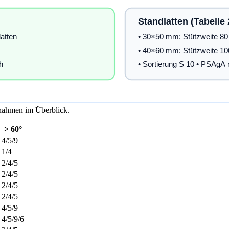
ßnahmen im Überblick.
> 60°
4/5/9
1/4
2/4/5
2/4/5
2/4/5
2/4/5
4/5/9
4/5/9/6