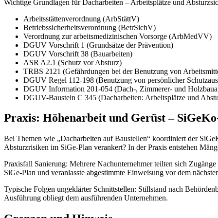
Wichtige Grundlagen für Dacharbeiten – Arbeitsplätze und Absturzsi
Arbeitsstättenverordnung (ArbStättV)
Betriebssicherheitsverordnung (BetrSichV)
Verordnung zur arbeitsmedizinischen Vorsorge (ArbMedVV)
DGUV Vorschrift 1 (Grundsätze der Prävention)
DGUV Vorschrift 38 (Bauarbeiten)
ASR A2.1 (Schutz vor Absturz)
TRBS 2121 (Gefährdungen bei der Benutzung von Arbeitsmitt
DGUV Regel 112-198 (Benutzung von persönlicher Schutzausr
DGUV Information 201-054 (Dach-, Zimmerer- und Holzbauar
DGUV-Baustein C 345 (Dacharbeiten: Arbeitsplätze und Abstu
Praxis: Höhenarbeit und Gerüst – SiGeKo
Bei Themen wie „Dacharbeiten auf Baustellen“ koordiniert der SiG
Absturzrisiken im SiGe-Plan verankert? In der Praxis entstehen Mäng
Praxisfall Sanierung: Mehrere Nachunternehmer teilten sich Zugänge
SiGe-Plan und veranlasste abgestimmte Einweisung vor dem nächst
Typische Folgen ungeklärter Schnittstellen: Stillstand nach Behörd
Ausführung obliegt dem ausführenden Unternehmen.