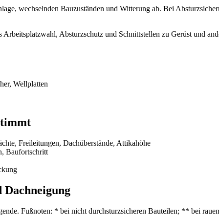
nlage, wechselnden Bauzuständen und Witterung ab. Bei Absturzsicheru
 Arbeitsplatzwahl, Absturzschutz und Schnittstellen zu Gerüst und an
er, Wellplatten
stimmt
ächte, Freileitungen, Dachüberstände, Attikahöhe
 Baufortschritt
eckung
nd Dachneigung
de. Fußnoten: * bei nicht durchsturzsicheren Bauteilen; ** bei rauen