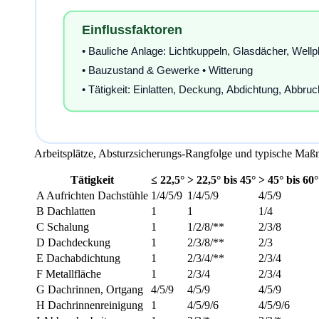
Arbeitsplätze, Absturzsicherungs-Rangfolge und typische Ma
Tätigkeit
≤ 22,5°
> 22,5° bis 45°
> 45° bis 60°
A Aufrichten Dachstühle
1/4/5/9
1/4/5/9
4/5/9
B Dachlatten
1
1
1/4
C Schalung
1
1/2/8/**
2/3/8
D Dachdeckung
1
2/3/8/**
2/3
E Dachabdichtung
1
2/3/4/**
2/3/4
F Metallfläche
1
2/3/4
2/3/4
G Dachrinnen, Ortgang
4/5/9
4/5/9
4/5/9
H Dachrinnenreinigung
1
4/5/9/6
4/5/9/6