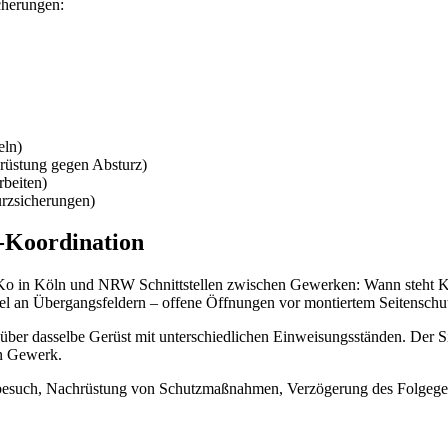
cherungen:
eln)
üstung gegen Absturz)
beiten)
rzsicherungen)
-Koordination
eKo in Köln und NRW Schnittstellen zwischen Gewerken: Wann steht Ko
el an Übergangsfeldern – offene Öffnungen vor montiertem Seitenschut
 über dasselbe Gerüst mit unterschiedlichen Einweisungsständen. Der 
en Gewerk.
enbesuch, Nachrüstung von Schutzmaßnahmen, Verzögerung des Folgegewe