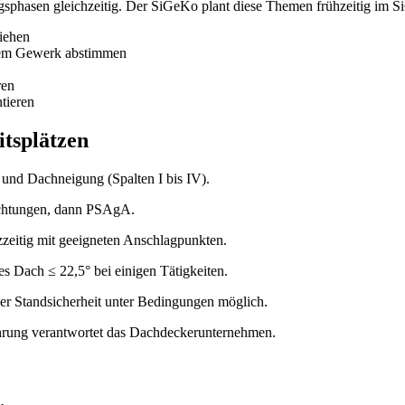
gsphasen gleichzeitig. Der SiGeKo plant diese Themen frühzeitig im S
iehen
ndem Gewerk abstimmen
ren
tieren
tsplätzen
t und Dachneigung (Spalten I bis IV).
richtungen, dann PSAgA.
zeitig mit geeigneten Anschlagpunkten.
s Dach ≤ 22,5° bei einigen Tätigkeiten.
der Standsicherheit unter Bedingungen möglich.
hrung verantwortet das Dachdeckerunternehmen.