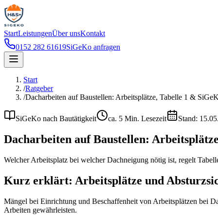
Start
Leistungen
Über uns
Kontakt
0152 282 61619
SiGeKo anfragen
Start
/
Ratgeber
/
Dacharbeiten auf Baustellen: Arbeitsplätze, Tabelle 1 & SiGe
SiGeKo nach Bautätigkeit
ca.
5
Min. Lesezeit
Stand:
15.05
Dacharbeiten auf Baustellen: Arbeitsplätz
Welcher Arbeitsplatz bei welcher Dachneigung nötig ist, regelt Tab
Kurz erklärt: Arbeitsplätze und Absturzs
Mängel bei Einrichtung und Beschaffenheit von Arbeitsplätzen bei Dac
Arbeiten gewährleisten.