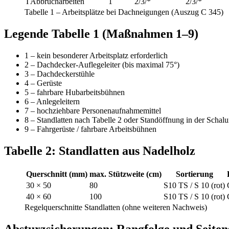
I Abbrucharbeiten
1
2/3/*
2/3/*
Tabelle 1 – Arbeitsplätze bei Dachneigungen (Auszug C 345)
Legende Tabelle 1 (Maßnahmen 1–9)
1 – kein besonderer Arbeitsplatz erforderlich
2 – Dachdecker-Auflegeleiter (bis maximal 75°)
3 – Dachdeckerstühle
4 – Gerüste
5 – fahrbare Hubarbeitsbühnen
6 – Anlegeleitern
7 – hochziehbare Personenaufnahmemittel
8 – Standlatten nach Tabelle 2 oder Standöffnung in der Schal
9 – Fahrgerüste / fahrbare Arbeitsbühnen
Tabelle 2: Standlatten aus Nadelholz
Querschnitt (mm)
max. Stützweite (cm)
Sortierung
30 × 50
80
S10 TS / S 10 (rot)
40 × 60
100
S10 TS / S 10 (rot)
Regelquerschnitte Standlatten (ohne weiteren Nachweis)
Absturzsicherungen: Rangfolge und Seiten