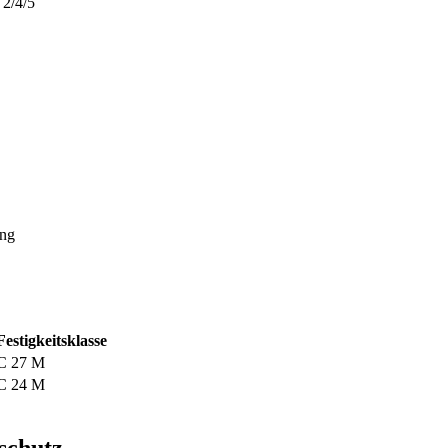
2/4/5
ung
Festigkeitsklasse
C 27 M
C 24 M
schutz