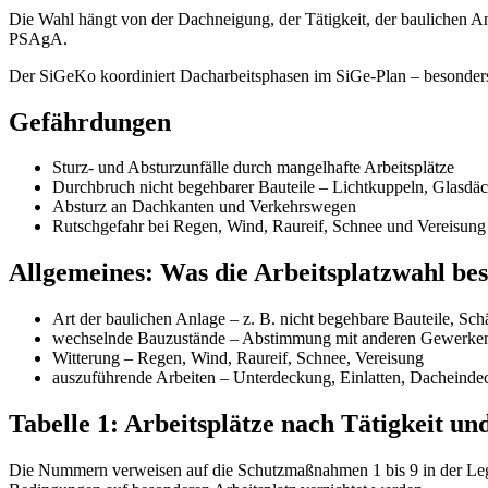
Die Wahl hängt von der Dachneigung, der Tätigkeit, der baulichen A
PSAgA.
Der SiGeKo koordiniert Dacharbeitsphasen im SiGe-Plan – besonders
Gefährdungen
Sturz- und Absturzunfälle durch mangelhafte Arbeitsplätze
Durchbruch nicht begehbarer Bauteile – Lichtkuppeln, Glasdäch
Absturz an Dachkanten und Verkehrswegen
Rutschgefahr bei Regen, Wind, Raureif, Schnee und Vereisung
Allgemeines: Was die Arbeitsplatzwahl be
Art der baulichen Anlage – z. B. nicht begehbare Bauteile, Sch
wechselnde Bauzustände – Abstimmung mit anderen Gewerken,
Witterung – Regen, Wind, Raureif, Schnee, Vereisung
auszuführende Arbeiten – Unterdeckung, Einlatten, Dacheind
Tabelle 1: Arbeitsplätze nach Tätigkeit u
Die Nummern verweisen auf die Schutzmaßnahmen 1 bis 9 in der Legen