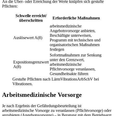
An die Über- oder Erreichung der Werte knüpfen sich gestufte
Pflichten:
Schwelle erreicht/
Erforderliche Maßnahmen
überschritten
arbeitsmedizinische
Angebotsvorsorge anbieten,
Beschäftigte unterweisen,
Auslösewert A(8)
Programm mit technischen und
organisatorischen Maßnahmen
festlegen
Sofortmaßnahmen zur Senkung
unter den Grenzwert,
Expositionsgrenzwert
arbeitsmedizinische
A(8)
Pflichtvorsorge veranlassen,
Gesundheitsakte führen
Gestufte Pflichten nach LärmVibrationsArbSchV bei
Vibrationen.
Arbeitsmedizinische Vorsorge
Je nach Ergebnis der Gefährdungsbeurteilung ist
arbeitsmedizinische Vorsorge zu veranlassen (Pflichtvorsorge) oder
anzubieten (Angebotsvorsorge) – in Beratung mit dem Betriebsarzt.