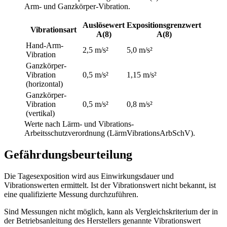
Arm- und Ganzkörper-Vibration.
Auslösewert
Expositionsgrenzwert
Vibrationsart
A(8)
A(8)
Hand-Arm-
2,5 m/s²
5,0 m/s²
Vibration
Ganzkörper-
Vibration
0,5 m/s²
1,15 m/s²
(horizontal)
Ganzkörper-
Vibration
0,5 m/s²
0,8 m/s²
(vertikal)
Werte nach Lärm- und Vibrations-
Arbeitsschutzverordnung (LärmVibrationsArbSchV).
Gefährdungsbeurteilung
Die Tagesexposition wird aus Einwirkungsdauer und
Vibrationswerten ermittelt. Ist der Vibrationswert nicht bekannt, ist
eine qualifizierte Messung durchzuführen.
Sind Messungen nicht möglich, kann als Vergleichskriterium der in
der Betriebsanleitung des Herstellers genannte Vibrationswert