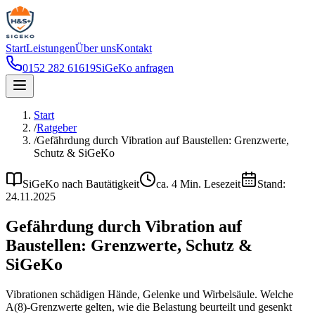
Start
Leistungen
Über uns
Kontakt
0152 282 61619
SiGeKo anfragen
Start
/
Ratgeber
/
Gefährdung durch Vibration auf Baustellen: Grenzwerte,
Schutz & SiGeKo
SiGeKo nach Bautätigkeit
ca.
4
Min. Lesezeit
Stand:
24.11.2025
Gefährdung durch Vibration auf
Baustellen: Grenzwerte, Schutz &
SiGeKo
Vibrationen schädigen Hände, Gelenke und Wirbelsäule. Welche
A(8)-Grenzwerte gelten, wie die Belastung beurteilt und gesenkt