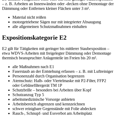
– z. B. Arbeiten an Innenwänden oder -decken ohne Demontage der
Dämmung oder Entfernen kleiner Flächen unter 3 m².
Material nicht reißen
motorgetriebene Sägen nur mit integrierter Absaugung
alle allgemeinen Schutzmaßnahmen einhalten
Expositionskategorie E2
E2 gilt für Tätigkeiten mit geringer bis mittlerer Staubexposition –
etwa WDVS-Arbeiten mit freigelegter Dämmung oder Demontage
thermisch beanspruchter Anlagenteile im Freien bis 20 m².
alle Maßnahmen nach E1
Faserstaub an der Entstehung erfassen – z. B. mit Luftreiniger
Personenzahl durch Organisation begrenzen
Atemschutz: Halb- oder Viertelmaske mit P2-Filter, FFP2
oder Gebläsefiltergerät TM 1P
Schutzbrille – besonders bei Arbeiten über Kopf
Schutzanzug Typ 5
arbeitsmedizinische Vorsorge anbieten
Arbeitsbereich abgrenzen und kennzeichnen
schwer reinigbare Gegenstände mit Folie abdecken
Rauch-, Schnupf- und Essverbot am Arbeitsplatz