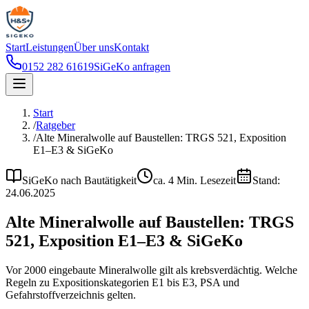
Start
Leistungen
Über uns
Kontakt
0152 282 61619
SiGeKo anfragen
Start
/
Ratgeber
/
Alte Mineralwolle auf Baustellen: TRGS 521, Exposition
E1–E3 & SiGeKo
SiGeKo nach Bautätigkeit
ca.
4
Min. Lesezeit
Stand:
24.06.2025
Alte Mineralwolle auf Baustellen: TRGS
521, Exposition E1–E3 & SiGeKo
Vor 2000 eingebaute Mineralwolle gilt als krebsverdächtig. Welche
Regeln zu Expositionskategorien E1 bis E3, PSA und
Gefahrstoffverzeichnis gelten.