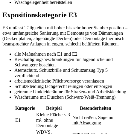
Waschgelegenheit bereitstellen
Expositionskategorie E3
E3 umfasst Tätigkeiten mit hoher bis sehr hoher Staubexposition –
etwa umfangreiche Sanierung mit Demontage von Dämmungen
(Deckenplatten, abgehängte Decken) oder Demontage thermisch
beanspruchter Anlagen in engen, schlecht belüfteten Räumen.
alle Maßnahmen nach E1 und E2
Beschäftigungsbeschränkungen für Jugendliche und
Schwangere beachten
Atemschutz, Schutzbrille und Schutzanzug Typ 5
verpflichtend
arbeitsmedizinische Pflichtvorsorge veranlassen
Schutzkleidung fachgerecht reinigen oder entsorgen
getrennte Umkleideräume für Straßen- und Arbeitskleidung
Waschräume mit Duschen (Schwarz-Weiß-Trennung)
Kategorie
Beispiel
Besonderheiten
Kleine Fläche < 3
Nicht reißen, Säge nur
E1
m², ohne
mit Absaugung
Demontage
WDVS,