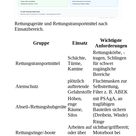
Rettungsgeräte und Rettungstransportmittel nach
Einsatzbereich.
Wichtigste
Gruppe
Einsatz
Anforderungen
Rettungskörbe, -
Schächte,
tragen, Schlingen
Rettungstransportmittel
Türme,
für schwer
Kamine
zugängliche
Bereiche
plötzlich
Fluchtmasken zur
Atemschutz
auftretende
Selbstrettung,
Gefahrstoffe
Filter z. B. ABEK
Höhen,
mit PSAgA, an
enge
tragfähigen
Abseil-/Rettungshubgeräte
Räume,
Bauteilen sichern
Silos
(Dreibein, Winde)
Ringe
Arbeiten auf
sichtbar/griffbereit;
Rettungsringe/-boote
oder über
Motorboot bei