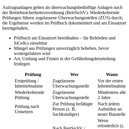
Aufzugsanlagen gelten als überwachungsbedürftige Anlagen nach
der Betriebssicherheitsverordnung (BetrSichV). Wiederkehrende
Prüfungen führen zugelassene Überwachungsstellen (ZÜS) durch;
die Ergebnisse werden im Prüfbuch dokumentiert und am Einsatzort
bereitgehalten.
Prüfbuch am Einsatzort bereithalten – für Behörden und
SiGeKo einsehbar
Mängel aus Prüfungen unverzüglich beheben, bevor
weitergefahren wird
Art, Umfang und Fristen in der Gefährdungsbeurteilung
festlegen
Prüfung
Wer
Wann
Erstprüfung /
Zugelassene
Vor der ersten
Inbetriebnahme
Überwachungsstelle
Inbetriebnahme
Wiederkehrende
Zugelassene
Mindestens alle
Prüfung
Überwachungsstelle
2 Jahre
Zur Prüfung befähigte
Nach jedem
Prüfung nach
Person (z. B.
Aufstellen an
Umsetzen
Sachkundiger)
neuer Baustelle
Wenn
erforderlich (z.
Nach BetrSichV /