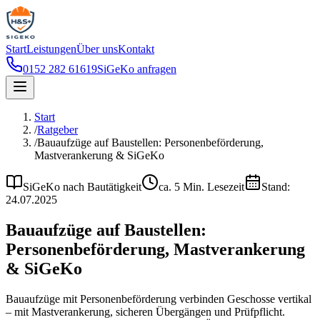
Start
Leistungen
Über uns
Kontakt
0152 282 61619
SiGeKo anfragen
Start
/
Ratgeber
/
Bauaufzüge auf Baustellen: Personenbeförderung,
Mastverankerung & SiGeKo
SiGeKo nach Bautätigkeit
ca.
5
Min. Lesezeit
Stand:
24.07.2025
Bauaufzüge auf Baustellen:
Personenbeförderung, Mastverankerung
& SiGeKo
Bauaufzüge mit Personenbeförderung verbinden Geschosse vertikal
– mit Mastverankerung, sicheren Übergängen und Prüfpflicht.