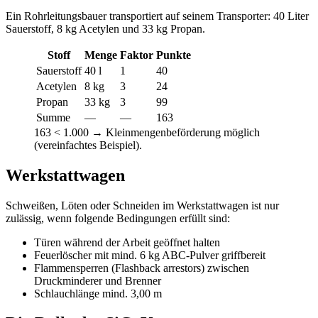
Ein Rohrleitungsbauer transportiert auf seinem Transporter: 40 Liter
Sauerstoff, 8 kg Acetylen und 33 kg Propan.
Stoff
Menge
Faktor
Punkte
Sauerstoff
40 l
1
40
Acetylen
8 kg
3
24
Propan
33 kg
3
99
Summe
—
—
163
163 < 1.000 → Kleinmengenbeförderung möglich
(vereinfachtes Beispiel).
Werkstattwagen
Schweißen, Löten oder Schneiden im Werkstattwagen ist nur
zulässig, wenn folgende Bedingungen erfüllt sind:
Türen während der Arbeit geöffnet halten
Feuerlöscher mit mind. 6 kg ABC-Pulver griffbereit
Flammensperren (Flashback arrestors) zwischen
Druckminderer und Brenner
Schlauchlänge mind. 3,00 m