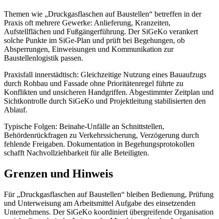
Themen wie „Druckgasflaschen auf Baustellen“ betreffen in der
Praxis oft mehrere Gewerke: Anlieferung, Kranzeiten,
Aufstellflächen und Fußgängerführung. Der SiGeKo verankert
solche Punkte im SiGe-Plan und prüft bei Begehungen, ob
Absperrungen, Einweisungen und Kommunikation zur
Baustellenlogistik passen.
Praxisfall innerstädtisch: Gleichzeitige Nutzung eines Bauaufzugs
durch Rohbau und Fassade ohne Prioritätenregel führte zu
Konflikten und unsicheren Handgriffen. Abgestimmter Zeitplan und
Sichtkontrolle durch SiGeKo und Projektleitung stabilisierten den
Ablauf.
Typische Folgen: Beinahe-Unfälle an Schnittstellen,
Behördenrückfragen zu Verkehrssicherung, Verzögerung durch
fehlende Freigaben. Dokumentation in Begehungsprotokollen
schafft Nachvollziehbarkeit für alle Beteiligten.
Grenzen und Hinweis
Für „Druckgasflaschen auf Baustellen“ bleiben Bedienung, Prüfung
und Unterweisung am Arbeitsmittel Aufgabe des einsetzenden
Unternehmens. Der SiGeKo koordiniert übergreifende Organisation