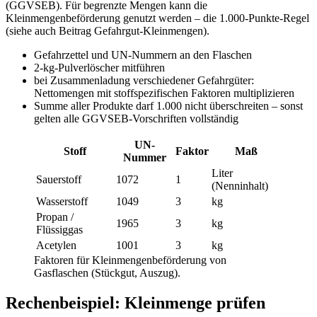
(GGVSEB). Für begrenzte Mengen kann die
Kleinmengenbeförderung genutzt werden – die 1.000-Punkte-Regel
(siehe auch Beitrag Gefahrgut-Kleinmengen).
Gefahrzettel und UN-Nummern an den Flaschen
2-kg-Pulverlöscher mitführen
bei Zusammenladung verschiedener Gefahrgüter:
Nettomengen mit stoffspezifischen Faktoren multiplizieren
Summe aller Produkte darf 1.000 nicht überschreiten – sonst
gelten alle GGVSEB-Vorschriften vollständig
UN-
Stoff
Faktor
Maß
Nummer
Liter
Sauerstoff
1072
1
(Nenninhalt)
Wasserstoff
1049
3
kg
Propan /
1965
3
kg
Flüssiggas
Acetylen
1001
3
kg
Faktoren für Kleinmengenbeförderung von
Gasflaschen (Stückgut, Auszug).
Rechenbeispiel: Kleinmenge prüfen