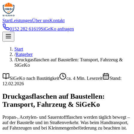
Start
Leistungen
Über uns
Kontakt
0152 282 61619
SiGeKo anfragen
Start
/
Ratgeber
/
Druckgasflaschen auf Baustellen: Transport, Fahrzeug &
SiGeKo
SiGeKo nach Bautätigkeit
ca.
4
Min. Lesezeit
Stand:
12.02.2026
Druckgasflaschen auf Baustellen:
Transport, Fahrzeug & SiGeKo
Propan-, Acetylen- und Sauerstoffflaschen werden täglich bewegt –
auf der Baustelle und im Straßenverkehr. Was beim Handtransport,
auf Fahrzeugen und bei Kleinmengenbeförderung zu beachten ist.